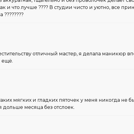
ь аккуратная, тщательно и без проволочек делает с
как и что лучше ???? В студии чисто и уютно, все п
 ????????
стительству отличный мастер, я делала маникюр вперв
 ещё.
?таких мягких и гладких пяточек у меня никогда не 
 дольше месяца без отслоек.