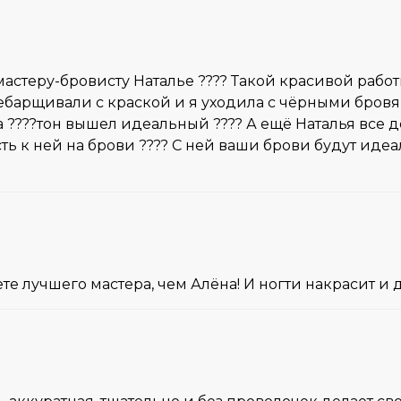
астеру-бровисту Наталье ???? Такой красивой работ
ребарщивали с краской и я уходила с чёрными бровя
????тон вышел идеальный ???? А ещё Наталья все дел
ть к ней на брови ???? С ней ваши брови будут идеа
вете лучшего мастера, чем Алёна! И ногти накрасит 