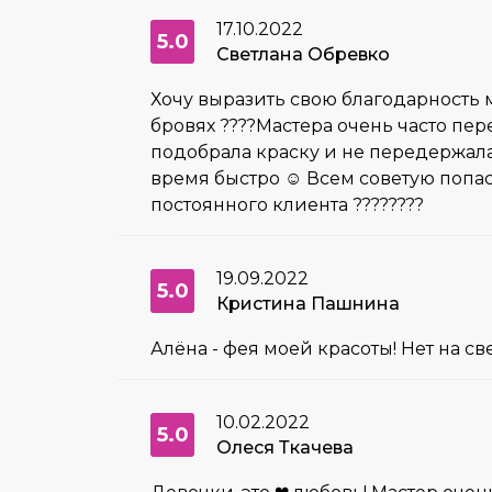
17.10.2022
5.0
Светлана Обревко
Хочу выразить свою благодарность м
бровях ????Мастера очень часто пе
подобрала краску и не передержала 
время быстро ☺️ Всем советую попас
постоянного клиента ????????
19.09.2022
5.0
Кристина Пашнина
Алёна - фея моей красоты! Нет на с
10.02.2022
5.0
Олеся Ткачева