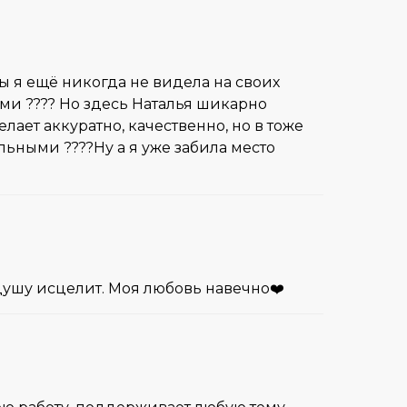
ы я ещё никогда не видела на своих
ми ???? Но здесь Наталья шикарно
ает аккуратно, качественно, но в тоже
льными ????Ну а я уже забила место
и душу исцелит. Моя любовь навечно❤️