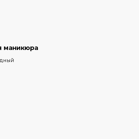
я маникюра
адный