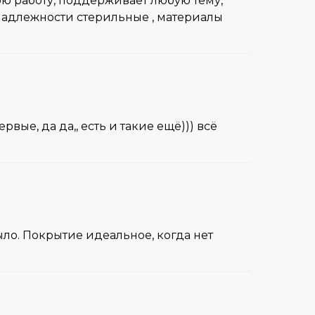
вою работу, поддерживает любую тему,
ринадлежности стерильные , материалы
ые, да да,, есть и такие ещё))) всё
было. Покрытие идеальное, когда нет