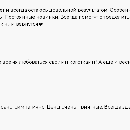
ет и всегда остаюсь довольной результатом. Особен
ты. Постоянные новинки. Всегда помогут определить
 к ним вернутся❤️
 время любоваться своими коготками ! А ещё и ресн
брано, симпатично! Цены очень приятные. Всегда з