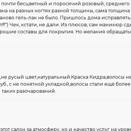
: почти бесцветный и поросячий розовый, среднего 
вана на разных ногтях разной толщины, сама толщина у
аново гель-лак не было. Пришлось дома исправлять
рл!!!") Чек, кстати, не дали. Из плюсов, сам маникюр 
рошие составы для покрытия. Но желания обращаться
не русый цвет,натуральный.Краска Кидра,волосы не 
уб., с не понятной укладкой,волосы стали ещё боле
 таких разочарований.
этот салон за атмосферу, но и качество услуг на ур