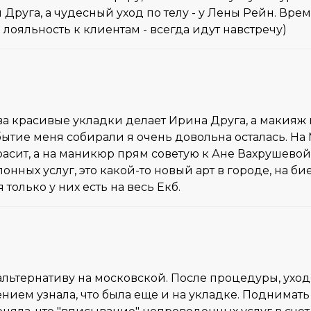
руга, а чудесный уход по телу - у Лены Рейн. Время
 лояльность к клиентам - всегда идут навстречу)
ова красивые укладки делает Ирина Друга, а макия
бытие меня собирали я очень довольна осталась. Н
асит, а на маникюр прям советую к Ане Вахрушевой.
лонных услуг, это какой-то новый арт в городе, на 
только у них есть на весь Екб.
 альтернативу на московской. После процедуры, ух
ением узнала, что была еще и на укладке. Поднима