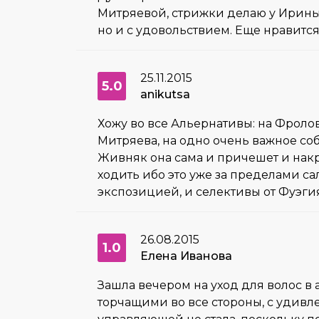
Митряевой, стрижки делаю у Ирины Д
но и с удовольствием. Еще нравится
25.11.2015
5.0
anikutsa
Хожу во все Альернативы: на Фрол
Митряева, на одно очень важное со
Живняк она сама и причешет и накр
ходить ибо это уже за пределами са
экспозицией, и селективы от Фуэгия 
26.08.2015
1.0
Елена Иванова
Зашла вечером на уход для волос в
торчащими во все стороны, с удивл