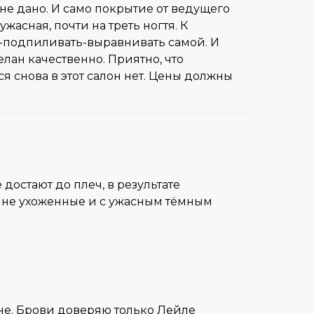
не дано. И само покрытие от ведущего
жасная, почти на треть ногтя. К
-подпиливать-выравнивать самой. И
сделан качественно. Приятно, что
 снова в этот салон нет. Цены должны
достают до плеч, в результате
е не ухоженные и с ужасным тёмным
овне. Брови доверяю только Лейле