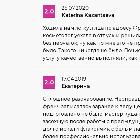
25.07.2020
2.0
Katerina Kazantseva
Ходила на чистку лица по адресу Фр
косметолог уехала в отпуск и решил
без перчаток, ну как по мне это не
было. Такого никогда не было. Почис
услугу качественно выполняли, как 
17.04.2019
2.0
Екатерина
Сплошное разочарование. Неоправд
френч записалась заранее к ведуще
подготовлено не было: мастер куда-
засохшую после работы с предыдущ
долго искали флакончик с белым лак
более профессионально использовать