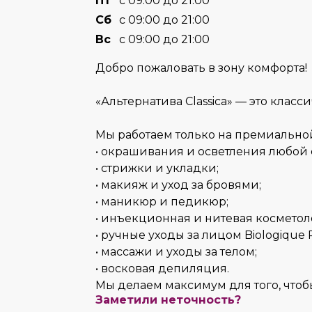
Пт
с 09:00 до 21:00
Сб
с 09:00 до 21:00
Вс
с 09:00 до 21:00
Добро пожаловать в зону комфорта!
«Альтернатива Classica» — это клас
Мы работаем только на премиально
• окрашивания и осветления любой 
• стрижки и укладки;
• макияж и уход за бровями;
• маникюр и педикюр;
• инъекционная и нитевая косметол
• ручные уходы за лицом Biologique 
• массажи и уходы за телом;
• восковая депиляция.
Мы делаем максимум для того, что
Заметили неточность?