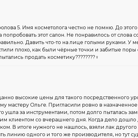
олова 5. Имя косметолога честно не помню. До этого
а попробовать этот салон. Не понравилось от слова 
 правильно. Давить что-то на лице голыми руками. У
тили плохо, как были чёрные точки и забитые поры о
пытались продать косметику????????‍♀️
анно высокие цены для такого посредственного у
му мастеру Ольге. Пригласили ровно в назначенное 
то ушла за инструментами, потом долго пыталась зам
им клиентом со вчерашнего дня. Когда дело дошло
ом. В итоге нужного не нашлось, взяли лак другого 
 линию одного и того же производителя, но тут суд