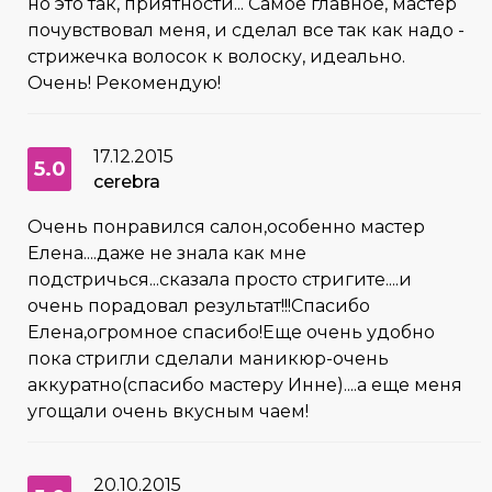
но это так, приятности... Самое главное, мастер
почувствовал меня, и сделал все так как надо -
стрижечка волосок к волоску, идеально.
Очень! Рекомендую!
17.12.2015
5.0
cerebra
Очень понравился салон,особенно мастер
Елена....даже не знала как мне
подстричься...сказала просто стригите....и
очень порадовал результат!!!Спасибо
Елена,огромное спасибо!Еще очень удобно
пока стригли сделали маникюр-очень
аккуратно(спасибо мастеру Инне)....а еще меня
угощали очень вкусным чаем!
20.10.2015