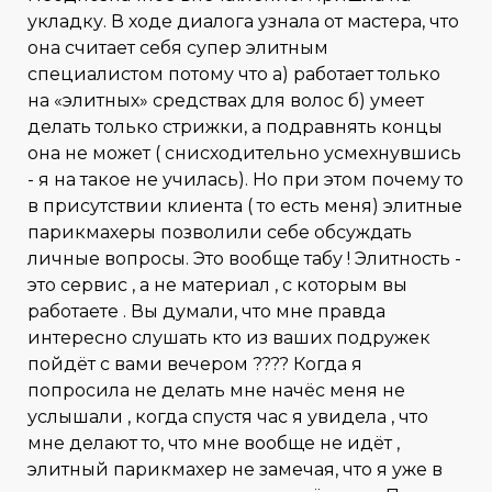
укладку. В ходе диалога узнала от мастера, что
она считает себя супер элитным
специалистом потому что а) работает только
на «элитных» средствах для волос б) умеет
делать только стрижки, а подравнять концы
она не может ( снисходительно усмехнувшись
- я на такое не училась). Но при этом почему то
в присутствии клиента ( то есть меня) элитные
парикмахеры позволили себе обсуждать
личные вопросы. Это вообще табу ! Элитность -
это сервис , а не материал , с которым вы
работаете . Вы думали, что мне правда
интересно слушать кто из ваших подружек
пойдёт с вами вечером ???? Когда я
попросила не делать мне начёс меня не
услышали , когда спустя час я увидела , что
мне делают то, что мне вообще не идёт ,
элитный парикмахер не замечая, что я уже в