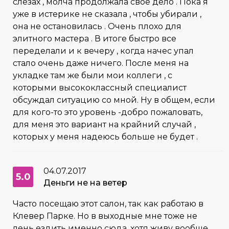
слезах , молча продолжала своё дело . Пока я
уже в истерике не сказала , чтобы убирали ,
она не остановилась . Очень плохо для
элитного мастера . В итоге быстро все
переделали и к вечеру , когда начес упал
стало очень даже ничего. После меня на
укладке там же были мои коллеги , с
которыми высококлассный специалист
обсуждал ситуацию со мной. Ну в общем, если
для кого-то это уровень -добро пожаловать,
для меня это вариант на крайний случай ,
которых у меня надеюсь больше не будет .
04.07.2017
5.0
Деньги не на ветер
Часто посещаю этот салон, так как работаю в
Клевер Парке. Но в выходные мне тоже не
лень ездить именно сюда, хотя живу вообще