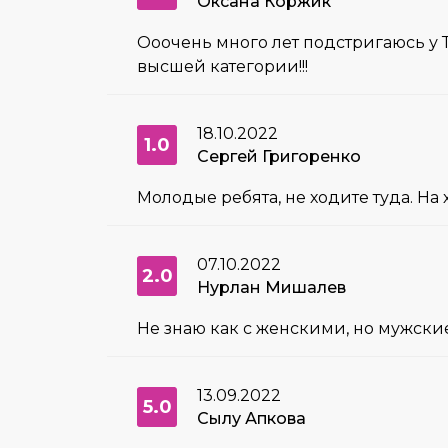
Оксана Коржик
Ооочень много лет подстригаюсь у Т
высшей категории!!!
18.10.2022
1.0
Сергей Григоренко
Молодые ребята, не ходите туда. На
07.10.2022
2.0
Нурлан Мишалев
Не знаю как с женскими, но мужские
13.09.2022
5.0
Сылу Апкова