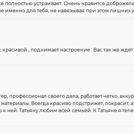
 Всё полностью устраивает. Очень нравится доброже
ше именно для тебя, не навязывая при этом лишних у
 красивой , поднимает настроение . Вас так же ждё
ер, профессионал своего дела, работает четко, аккур
атериалы. Всегда красиво подстрижет, покрасит, а 
 к ней. Татьяну любим всей семьёй. К Татьяне я тепе