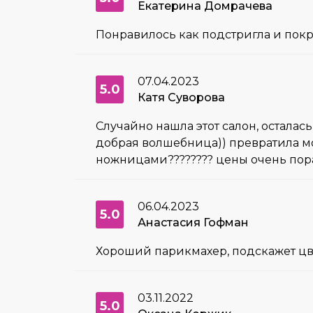
Екатерина Домрачева
Понравилось как подстригла и покр
07.04.2023
5.0
Катя Суворова
Случайно нашла этот салон, остала
добрая волшебница)) превратила мо
ножницами???????? цены очень пора
06.04.2023
5.0
Анастасия Гофман
Хороший парикмахер, подскажет цв
03.11.2022
5.0