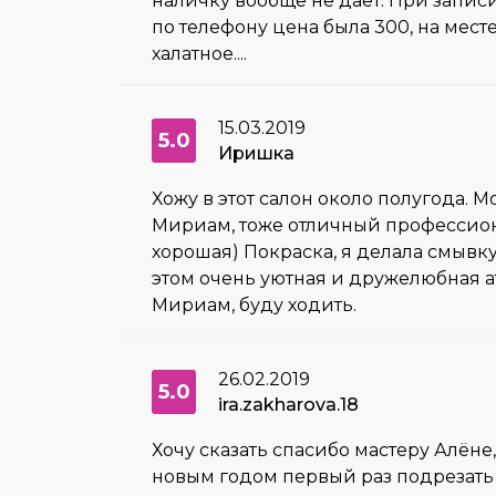
наличку вообще не даёт. При записи
по телефону цена была 300, на мес
халатное....
15.03.2019
5.0
Иришка
Хожу в этот салон около полугода. 
Мириам, тоже отличный профессионал
хорошая) Покраска, я делала смывку
этом очень уютная и дружелюбная ат
Мириам, буду ходить.
26.02.2019
5.0
ira.zakharova.18
Хочу сказать спасибо мастеру Алёне
новым годом первый раз подрезать 