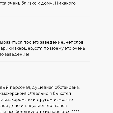
тся очень близко к дому . Никакого
ыразиться про это заведение...нет слов
 парикмахершер,хотя по моему это очень
то заведение!
ивый персонал, душевная обстановка,
кмахерской!! Отдельно я бы хотел
рикмахером, но и другом и, можно
воё дело и наделяет этот салон
а, и все беды куда-то испаряются????