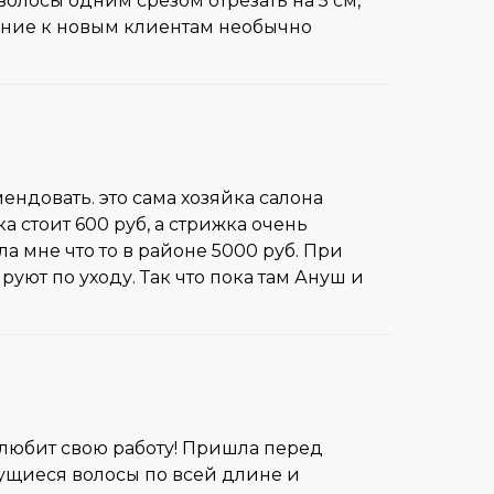
олосы одним срезом отрезать на 5 см,
шение к новым клиентам необычно
ендовать. это сама хозяйка салона
а стоит 600 руб, а стрижка очень
а мне что то в районе 5000 руб. При
уют по уходу. Так что пока там Ануш и
и любит свою работу! Пришла перед
кущиеся волосы по всей длине и