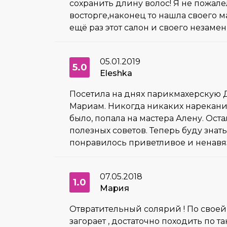
сохранить длину волос! Я не пожале
восторге,наконец то нашла своего м
ещё раз этот салон и своего незаме
05.01.2019
5.0
Eleshka
Посетила на днях парикмахерскую Д
Мариам. Никогда никаких нареканий 
было, попала на мастера Алену. Ост
полезных советов. Теперь буду знат
понравилось приветливое и ненавя
07.05.2018
1.0
Мария
Отвратительный солярий ! По своей
загорает , достаточно походить по т