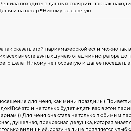
. Решила походить в данный солярий , так как находи
. Деньги на ветер !!!Никому не советую
а так сказать этой парикмахерской,если можно так в
о них всех вместе взятых думаю от администратора до
воего дела" Никому не посоветую и далее посещать э
е посещение для меня, как мини праздник!) Приветл
ок!!Всё это и не только будет ждать вас в этой пари
ариам!)) Для меня она стала не только любимым па
сная, душевная, прекрасная девушка, которая знает с
к только видишь её, сразу на лице появляется улыбк