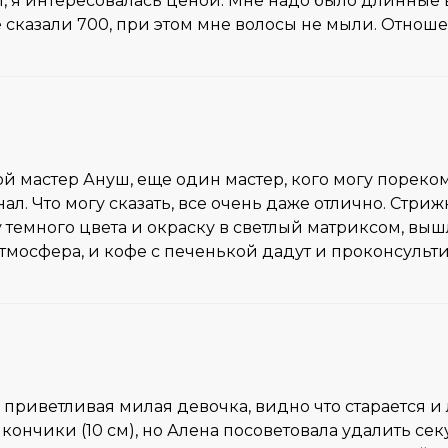
, я интересовалась ценой. Мне надо было длинные в
те сказали 700, при этом мне волосы не мыли. Отно
Мой мастер Ануш, еще один мастер, кого могу пореком
. Что могу сказать, все очень даже отлично. Стрижк
 темного цвета и окраску в светлый матриксом, вышл
мосфера, и кофе с печенькой дадут и проконсультир
, приветливая милая девочка, видно что старается 
кончики (10 см), но Алена посоветовала удалить се