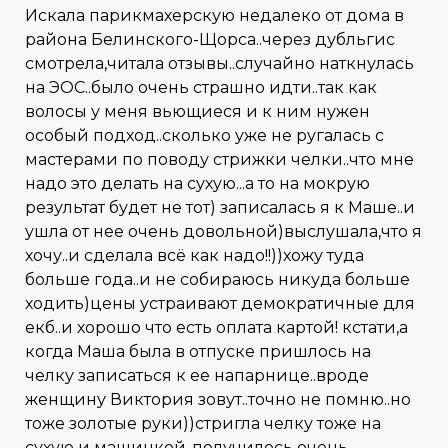
Искала парикмахерскую недалеко от дома в
района Белинского-Щорса..через дубльгис
смотрела,читала отзывы..случайно наткнулась
на ЭОС..было очень страшно идти..так как
волосы у меня вьющиеся и к ним нужен
особый подход..сколько уже не ругалась с
мастерами по поводу стрижки челки..что мне
надо это делать на сухую...а то на мокрую
результат будет не тот) записалась я к Маше..и
ушла от нее очень довольной)выслушала,что я
хочу..и сделала всё как надо!!))хожу туда
больше года..и не собираюсь никуда больше
ходить)цены устраивают демократичные для
екб..и хорошо что есть оплата картой! кстати,а
когда Маша была в отпуске пришлось на
челку записаться к ее напарнице..вроде
женщину Виктория зовут..точно не помню..но
тоже золотые руки))стригла челку тоже на
сухую и машинкой..получилось очень