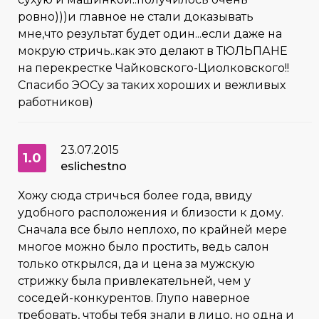
ровно)))и главное не стали доказывать
мне,что результат будет один...если даже на
мокрую стричь..как это делают в ТЮЛЬПАНЕ
на перекрестке Чайковского-Циолковского!!
Спасибо ЭОСу за таких хороших и вежливых
работников)
23.07.2015
1.0
eslichestno
Хожу сюда стричься более года, ввиду
удобного расположения и близости к дому.
Сначала все было неплохо, по крайней мере
многое можно было простить, ведь салон
только открылся, да и цена за мужскую
стрижку была привлекательней, чем у
соседей-конкурентов. Глупо наверное
требовать, чтобы тебя знали в лицо, но одна и