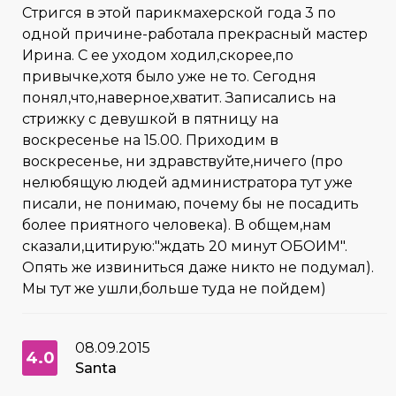
Стригся в этой парикмахерской года 3 по
одной причине-работала прекрасный мастер
Ирина. С ее уходом ходил,скорее,по
привычке,хотя было уже не то. Сегодня
понял,что,наверное,хватит. Записались на
стрижку с девушкой в пятницу на
воскресенье на 15.00. Приходим в
воскресенье, ни здравствуйте,ничего (про
нелюбящую людей администратора тут уже
писали, не понимаю, почему бы не посадить
более приятного человека). В общем,нам
сказали,цитирую:"ждать 20 минут ОБОИМ".
Опять же извиниться даже никто не подумал).
Мы тут же ушли,больше туда не пойдем)
08.09.2015
4.0
Santa