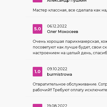
Александр Пушкин
Мастер классная, все сделала как н
06.12.2022
5.0
Олег Мокосеев
Очень хорошая парикмахерская, хожу
посоветуют как лучше будет, свои с
настроением на целый день, спасибо
09.10.2022
1.0
burmistrowa
Отвратительное обслуживание. Сотру
рабочий!! Требуют оплату исключит
19.08.2022