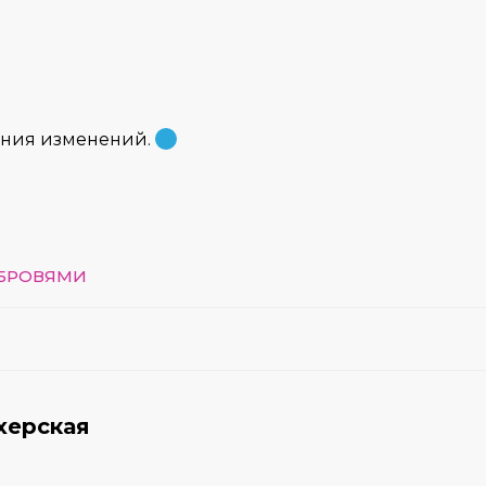
ения изменений.
 БРОВЯМИ
херская