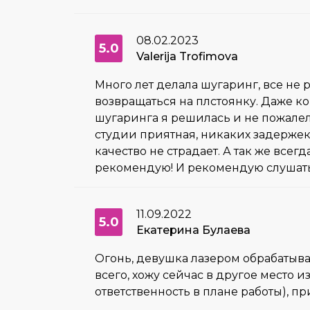
08.02.2023
5.0
Valerija Trofimova
Много лет делала шугаринг, все не р
возвращаться на плстоянку. Даже ког
шугаринга я решилась и не пожалела
студии приятная, никаких задержек,
качество не страдает. А так же всег
рекомендую! И рекомендую слушать 
11.09.2022
5.0
Екатерина Булаева
Огонь, девушка лазером обрабатыва
всего, хожу сейчас в другое место 
ответственность в плане работы), п