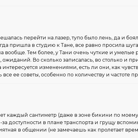
ешалась перейти на лазер, тупо было лень, да и боял
да пришла в студию к Тане, все равно просила шугар
 вообще. Тем более, у Тани очень чуткие и умелые р
 ожиданий. Во сколько записалась, во столько и пр
да интересуется изменениями, есть ли они, как чувств
все ее советы, особенно по количеству и частоте п
ет каждый сантиметр (даже в зоне бикини по моему
из-за доступности в плане транспорта и грущу вспом
риятная в общении (не замечаешь как пролетает врем