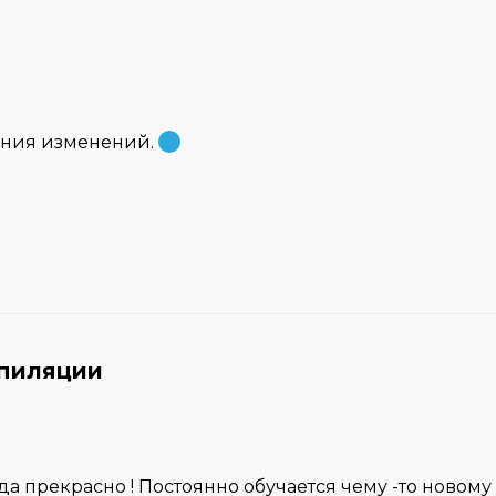
ения изменений.
епиляции
гда прекрасно ! Постоянно обучается чему -то новому 