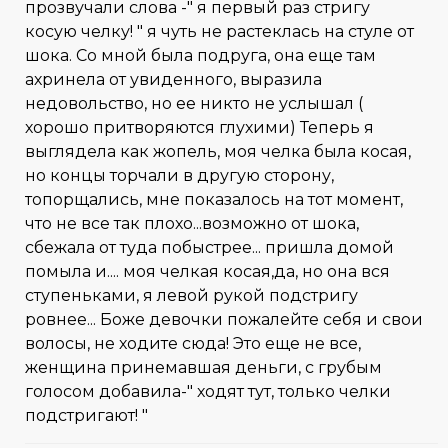
прозвучали слова -" я первый раз стригу
косую челку! " я чуть не растеклась на стуле от
шока. Со мной была подруга, она еще там
ахринела от увиденного, выразила
недовольство, но ее никто не услышал (
хорошо притворяются глухими) Теперь я
выглядела как жопель, моя челка была косая,
но концы торчали в другую сторону,
топорщались, мне показалось на тот момент,
что не все так плохо...возможно от шока,
сбежала от туда побыстрее... пришла домой
помыла и.... моя челкая косая,да, но она вся
ступеньками, я левой рукой подстригу
ровнее... Боже девочки пожалейте себя и свои
волосы, не ходите сюда! Это еще не все,
женщина принемавшая деньги, с грубым
голосом добавила-" ходят тут, только челки
подстригают! "