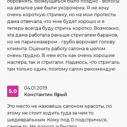
обровнять. Возмущаться было поздно - волосы
на затылке уже были укорочены. Я не хочу
очень короткую стрижку, но на мои протесты
дама отвечала, что мне будет хорошо и я
теперь всегда буду стричь коротко. Возможно,
эта дама работала раньше стригалем баранов,
но не парикмахером - грубо ворочает голову
клиента. Оценить работу салона в целом
очень трудно. В нем есть как очень хорошие
мастера, так и стригали. Надеюсь, что стригаль
там только один, поэтому салон рекомендую
04.01.2019
5.0
Константин Ярый
Это место не назовёшь салоном красоты, по
этому не стоит ходить туда за чем то
шедевральным. Кому под 0 подстричься,
самое то. Не дорого и быстро.