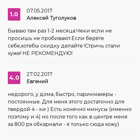
07.05.2017
1.0
Алексей Туголуков
Бываю там раз 1-2 месяца.Чеки если не
просишь не пробивают.Если берёте
себе,хотебы скидку делайте !Стричь стали
хуже! НЕ РЕКОМЕНДУЮ!
27.02.2017
4.0
Евгений
недорого, у дома, быстро, парикмахеры -
постоянные. Для меня этого достаточно для
твердой 4 - ки ) Есть конечно минусы (именно
поэтому и 4) но после того как в центре меня
за 800 рэ обкарнали - я только сюда хожу)