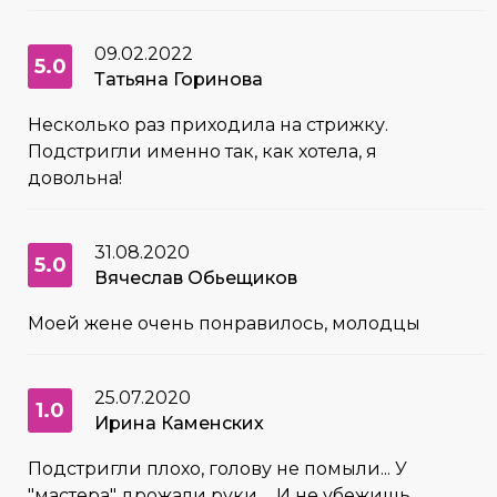
09.02.2022
5.0
Татьяна Горинова
Несколько раз приходила на стрижку.
Подстригли именно так, как хотела, я
довольна!
31.08.2020
5.0
Вячеслав Обьещиков
Моей жене очень понравилось, молодцы
25.07.2020
1.0
Ирина Каменских
Подстригли плохо, голову не помыли... У
"мастера" дрожали руки ... И не убежишь,