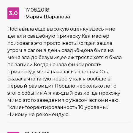
17.08.2018
3.0
Мария Шарапова
Поставила еще высокую оценку,здесь мне
делали свадебную прическу.Как мастер
психовала,это просто жесть.Когда я зашла
утром в салон в день свадьбы,она была на
меня зла до безумия,ее аж трясло,хотя я была
по записи.Когда начала фиксировать
прическу,у меня началась аллергия.Она
сказала,что такую невесту как я вообще в
первый раз видит.Прошло несколько лет с
этого события.А я каждый раз,когда прохожу
мимо этого заведения,с ужасом вспоминаю,
"клиентоорентированность 10 уровень".
Никому не рекомендую!