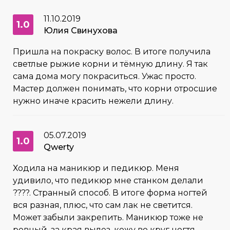
11.10.2019
1.0
Юлия Свинухова
Пришла на покраску волос. В итоге получила
светлые рыжие корни и тёмную длину. Я так
сама дома могу покраситься. Ужас просто.
Мастер должен понимать, что корни отросшие
нужно иначе красить нежели длину.
05.07.2019
1.0
Qwerty
Ходила на маникюр и педикюр. Меня
удивило, что педикюр мне станком делали
????. Странный способ. В итоге форма ногтей
вся разная, плюс, что сам лак не светится.
Может забыли закрепить. Маникюр тоже не
ровный, за края вылез, кожу во круг ногтя