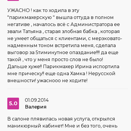
УЖАСНО ! как то ходила в эту
"парикмахерскую " вышла оттуда в полном
негативе , началось всё с Администратора ее
звали Татьяна , старая злобная бабка , которая
не умеет общаться с клиентами, с мерзковато-
надменным тоном встретила меня, сделала
выговор за 5тиминутное опаздание!!!! да еще
такой , что у меня просто слов не было!
Дальше хуже!! Парикмахер Ирина испортила
мне прическу!! еще одна Хамка ! Нерусской
внешности! ужаснооо не ходите!
01.09.2014
5.0
Валерия
В салоне плявилась новая услуга, открылся
маникюрный кабинет! Мне и без того, очень