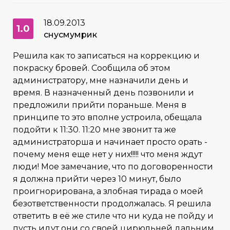
18.09.2013
1.0
снусмумрик
Решила как то записаться на коррекцию и
покраску бровей. Сообщила об этом
администратору, мне назначили день и
время. В назначенный день позвонили и
предложили прийти пораньше. Меня в
принципе то это вполне устроила, обещала
подойти к 11:30. 11:20 мне звонит та же
администраторша и начинает просто орать -
почему меня еще нет у них!!!!! что меня ждут
люди! Мое замечание, что по договоренности
я должна прийти через 10 минут, было
проигнорирована, а злобная тирада о моей
безответственности продолжалась. Я решила
ответить в её же стиле что ни куда не пойду и
пусть идут они со своей цирюльней дальним