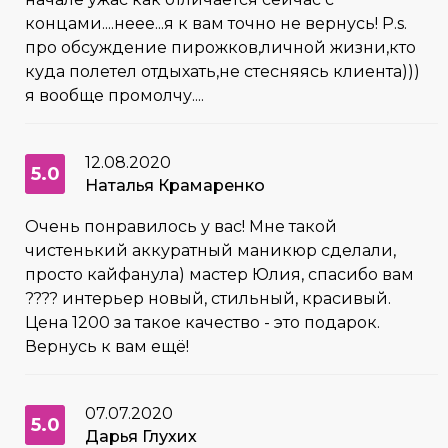
концами....неее...я к вам точно не вернусь! P.s.
про обсуждение пирожков,личной жизни,кто
куда полетел отдыхать,не стесняясь клиента)))
я вообще промолчу....
12.08.2020
5.0
Наталья Крамаренко
Очень понравилось у вас! Мне такой
чистенький аккуратный маникюр сделали,
просто кайфанула) мастер Юлия, спасибо вам
???? интерьер новый, стильный, красивый.
Цена 1200 за такое качество - это подарок.
Вернусь к вам ещё!
07.07.2020
5.0
Дарья Глухих