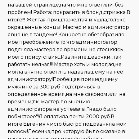
на вашей странице,на что мне ответили-без
проблем! Работа: покрасить в блонд,стрижка.В
итоге!!! Жёлтая пришла,жёлтая и ушла,только
окрашенные концы! Мастер и администратор
явно не в тандеме! Конкретно обезобразило
мое преображение то,что администратор
подгняла мастера во времени не стесняясь
моего присутствия...Извините,девочки...так
работать нельзя!!! Мастер хоть и молодая,не
могла внятно ответить надавившему на неё
администратору!Пообещав пришедшему
мужчине за 300 руб подстричься в
определённое время,на мне сэкономили на
времени,т.к. мастер по мнению
администратора не успевала..."надо было
побыстрее"!Я оплатила почти 2000 руб.В
итоге,Евгения чисто быстро подравняла мои
волосы!Лесенка,про которую было сказано в
начале ужас как отличается сейчас с