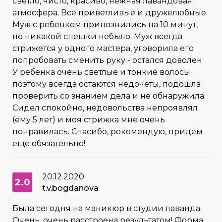
светло, чисто, красиво, нежная лавандовая
атмосфера. Все приветливые и дружелюбные.
Муж с ребенком припознились на 10 минут,
но никакой спешки небыло. Муж всегда
стрижется у одного мастера, уговорила его
попробовать сменить руку - остался доволен.
У ребенка очень светлые и тонкие волосы
поэтому всегда остаются недочеты, подошла
проверить со знанием дела и не обнаружила.
Сидел спокойно, недовольства непроявлял
(ему 5 лет) и моя стрижка мне очень
понравилась. Спасибо, рекомендую, придем
еще обязательно!
20.12.2020
2.0
t.v.bogdanova
Была сегодня на маникюр в студии лаванда.
Очень, очень расстроена результатом! Форма