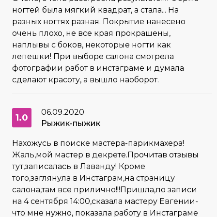
ногтей была мягкий квадрат, а стала... На
разных ногтях разная. Покрытие нанесено
очень плохо, не все края прокрашены,
наплывы с боков, некоторые ногти как
лепешки! При выборе салона смотрела
фотографии работ в инстаграме и думала
сделают красоту, а вышло наоборот.
06.09.2020
1.0
Рыжик-пыжик
Нахожусь в поиске мастера-парикмахера!
Жаль,мой мастер в декрете.Прочитав отзывы
тут,записалась в Лаванду! Кроме
того,заглянула в Инстаграм,на страницу
салона,там все прилично!!!Пришла,по записи
на 4 сентября 14:00,сказала мастеру Евгении-
что мне нужно, показала работу в Инстаграме