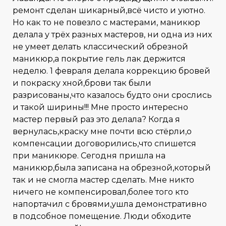
ремонт сделан шикарный,всё чисто и уютно.
Но как то не повезло с мастерами, маникюр
делала у трёх разных мастеров, ни одна из них
не умеет делать классический обрезной
маникюр,а покрытие гель лак держится
неделю. 1 февраля делала коррекцию бровей
и покраску хной,брови так были
разрисованы,что казалось будто они срослись
и такой ширины!!! Мне просто интересно
мастер первый раз это делала? Когда я
вернулась,краску мне почти всю стёрли,о
компенсации договорились,что спишется
при маникюре. Сегодня пришла на
маникюр,была записана на обрезной,который
так и не смогла мастер сделать. Мне никто
ничего не компенсировал,более того кто
напортачил с бровями,ушла демонстративно
в подсобное помещение. Люди обходите