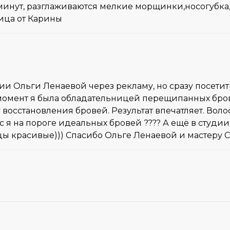
минут, разглаживаются мелкие морщинки,носогубк
ица от Карины
дии Ольги Ленаевой через рекламу, но сразу посетить
т момент я была обладательницей перещипанных бро
восстановления бровей. Результат впечатляет. Воло
час я на пороге идеальных бровей ???? А ещё в студ
цы красивые))) Спасибо Ольге Ленаевой и мастеру С