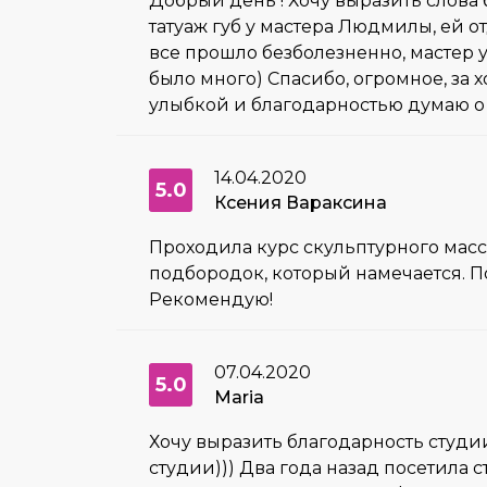
Добрый день ! Хочу выразить слова 
татуаж губ у мастера Людмилы, ей о
все прошло безболезненно, мастер у
было много) Спасибо, огромное, за 
улыбкой и благодарностью думаю о 
14.04.2020
5.0
Ксения Вараксина
Проходила курс скульптурного масс
подбородок, который намечается. По
Рекомендую!
07.04.2020
5.0
Maria
Хочу выразить благодарность студи
студии))) Два года назад посетила 