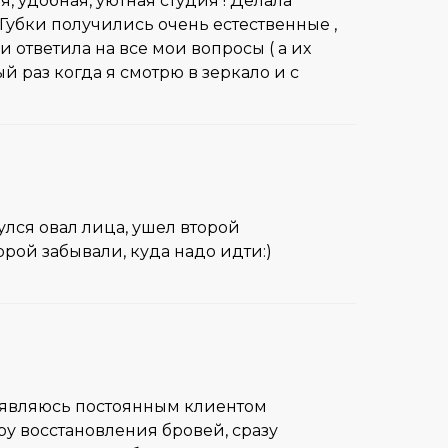
, удобная, уютная студия ! Делала
Губки получились очень естественные ,
 ответила на все мои вопросы ( а их
й раз когда я смотрю в зеркало и с
улся овал лица, ушел второй
орой забывали, куда надо идти:)
о являюсь постоянным клиентом
ру восстановления бровей, сразу