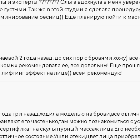
лы и эксперты ???????? Ольга вдохнула в меня увере
 густыми. Так же в этой студии я сделала процедур
аминирование ресниц)) Ещё планирую пойти к маст
евой 2 года назад, до сих пор с бровями хожу) все
комых рекомендовала ее, все довольны! Еще прошла
И лифтинг эффект на лице)) всем рекомендую!
года три назад,ходила моделью на брови,все отлич
траивают его частенько,там можно познакомиться с 
 сертификат на скульптурный массаж лица.Его необх
 отличное состояние.Ушли отёки,цвет лица приобре