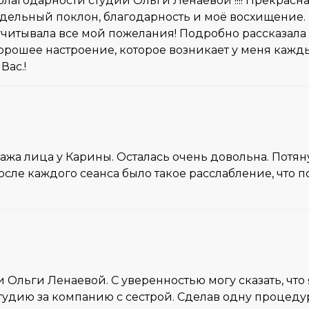
благодарности студии Ольги Ленаевой !!!! Прекрасная
тдельный поклон, благодарность и моё восхищение. 
читывала все мой пожелания! Подробно рассказала и
хорошее настроение, которое возникает у меня кажды
Вас.!
ажа лица у Карины. Осталась очень довольна. Потян
сле каждого сеанса было такое расслабление, что п
и Ольги Ленаевой. С уверенностью могу сказать, чт
студию за компанию с сестрой. Сделав одну процеду