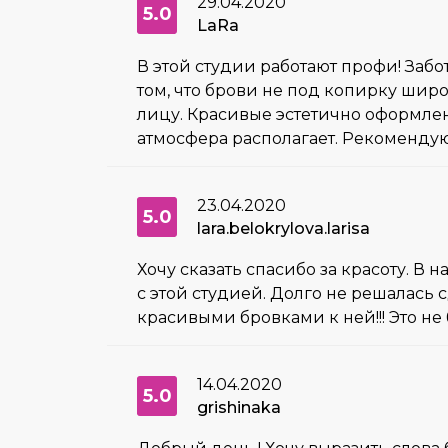
29.04.2020
5.0
LaRa
В этой студии работают профи! Забо
том, что брови не под копирку шир
лицу. Красивые эстетично оформленн
атмосфера располагает. Рекомендую
23.04.2020
5.0
lara.belokrylova.larisa
Хочу сказать спасибо за красоту. В 
с этой студией. Долго не решалась 
красивыми бровками к ней!!! Это не
14.04.2020
5.0
grishinaka