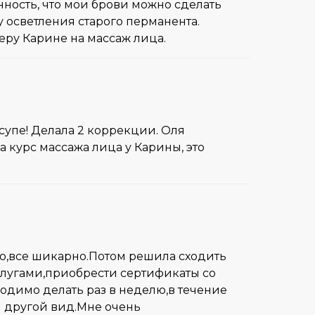
нность, что мои брови можно сделать
у осветления старого перманента.
еру Карине на массаж лица.
 супе! Делала 2 коррекции. Оля
 курс массажа лица у Карины, это
но,все шикарно.Потом решила сходить
услугами,приобрести сертификаты со
одимо делать раз в неделю,в течение
л другой вид.Мне очень