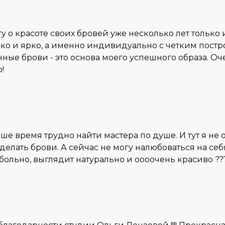
ту о красоте своих бровей уже несколько лет только
око и ярко, а именно индивидуально с четким пост
ые брови - это основа моего успешного образа. Оче
!
наше время трудно найти мастера по душе. И тут я н
сделать брови. А сейчас не могу налюбоваться на се
 больно, выглядит натурально и оооочень красиво ???