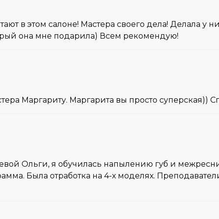
ют в этом салоне! Мастера своего дела! Делала у н
торый она мне подарила) Всем рекомендую!
ера Маргариту. Маргарита вы просто суперская)) Сп
вой Ольги, я обучилась напылению губ и межресни
амма. Была отработка на 4-х моделях. Преподавате