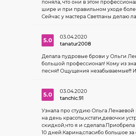
поняла, что они в этом профессиона
шире и при правильном уходе более
Сейчас у мастера Светланы делаю л
03.04.2020
5.0
tanatur2008
Делала пудровые брови у Ольги Лена
большой профессионал! Кому из зна
песня!! Ощущения незабываемые!!! 
03.04.2020
5.0
tanchic.91
Узнала про студию Ольга Ленаевой 
на день красоты,кстати,девочки ус
скидкой,что я и сделала.Приобрела
10 дней.Карина,спасибо большое за