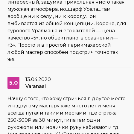
интересный, задумка прикольная чисто такая
мужская атмосфера, но..шарф Урала... там
вообще ни к селу , ни к короду... он
выбивается из общей концепции. Короче, для
сурового Уралмаша и его жителей — цена
качество «5», но объективно, в сравнении—
«3». Просто и в простой парикмахерской
любой мастер способен подстрич точно так
же.
13.04.2020
5.0
Varanasi
Начну с того, что хожу стричься в другое место
и к другому мастеру уже много лет и меня
всегда пугали такими местами, где стрижа
250-300₽ за 30 минут, типа там одни
рукожопы или новички руку набивают и тд.