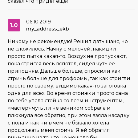
сказал что придёт ещё!
06.10.2019
1.0
my_address_ekb
Никому не рекомендую! Решил дать шанс, но
не сложилось. Начну с мелочей, накидки
просто пытка какая-то. Воздух не пропускают,
пока стригся весь вспотел, сидел чуть ее
приподняв. Дальше больше, спросили как
стричь больше для проформы, так как стригли
просто по своему, видимо какая-то заготовка
одна для всех. Во время стрижки просто сама
по себе упала стойка со всем инструментом,
«мастер» чуть ли не веником собрала и
плюхнула все обратно, при этом взяла насадку
с пола и как ни в чем не бывало хотела
продолжать меня стричь. Я ей обратил
внимание на то, что не мешало бы