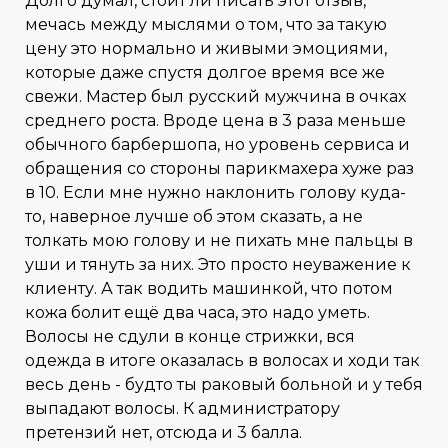
Долго думал, стоит ли писать этот отзыв,
мечась между мыслями о том, что за такую
цену это нормально и живыми эмоциями,
которые даже спустя долгое время все же
свежи. Мастер был русский мужчина в очках
среднего роста. Вроде цена в 3 раза меньше
обычного барбершопа, но уровень сервиса и
обращения со стороны парикмахера хуже раз
в 10. Если мне нужно наклонить голову куда-
то, наверное лучше об этом сказать, а не
толкать мою голову и не пихать мне пальцы в
уши и тянуть за них. Это просто неуважение к
клиенту. А так водить машинкой, что потом
кожа болит ещё два часа, это надо уметь.
Волосы не сдули в конце стрижки, вся
одежда в итоге оказалась в волосах и ходи так
весь день - будто ты раковый больной и у тебя
выпадают волосы. К администратору
претензий нет, отсюда и 3 балла.