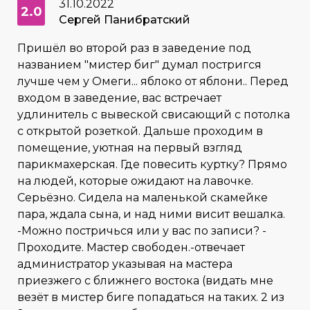
31.10.2022
2.0
Сергей Панибратский
Пришёл во второй раз в заведение под
названием "мистер биг" думал постригся
лучше чем у Омеги... яблоко от яблони.. Перед
входом в заведение, вас встречает
удлинитель с вывеской свисающий с потолка
с открытой розеткой. Дальше проходим в
помещение, уютная на первый взгляд
парикмахерская. Где повесить куртку? Прямо
на людей, которые ожидают на лавочке.
Серьёзно. Сидела на маленькой скамейке
пара, ждала сына, и над ними висит вешалка.
-Можно постричься или у вас по записи? -
Проходите. Мастер свободен.-отвечает
администратор указывая на мастера
приезжего с ближнего востока (видать мне
везёт в мистер биге попадаться на таких. 2 из