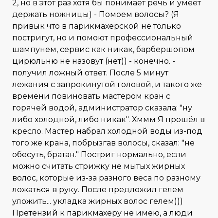
2, но в этот раз хотя бы понимает речь и умеет
держать ножницы) - Помоем волосы? (Я
привык что в парикмахерской не только
постригут, но и помоют профессиональный
шампунем, сервис как никак, барбершопом
цирюльню не назовут (нет)) - конечно. -
получил ложный ответ. После 5 минут
лежания с запрокинутой головой, и такого же
времени повиновать мастером кран с
горячей водой, администратор сказала: "ну
либо холодной, либо никак". Хммм Я прошёл в
кресло. Мастер набрал холодной воды из-под
того же крана, побрызгав волосы, сказал: "не
обесуть, братан." Постриг нормально, если
можно считать стрижку не мытых жирных
волос, которые из-за разного веса по разному
ложаться в руку. После предложил гелем
уложить... укладка жирных волос гелем)))
Претензий к парикмахеру не имею, а люди