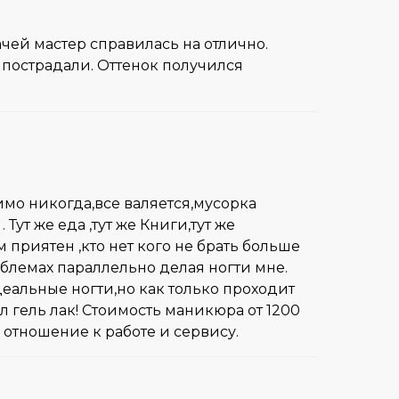
чей мастер справилась на отлично.
пострадали. Оттенок получился
имо никогда,все валяется,мусорка
Тут же еда ,тут же Книги,тут же
 приятен ,кто нет кого не брать больше
облемах параллельно делая ногти мне.
деальные ногти,но как только проходит
ёл гель лак! Стоимость маникюра от 1200
ё отношение к работе и сервису.