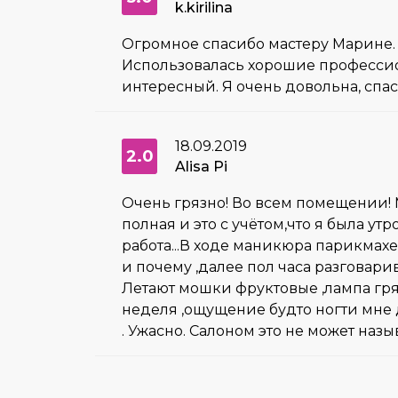
k.kirilina
Огромное спасибо мастеру Марине. З
Использовалась хорошие профессио
интересный. Я очень довольна, спас
18.09.2019
2.0
Alisa Pi
Очень грязно! Во всем помещении! 
полная и это с учётом,что я была утр
работа...В ходе маникюра парикмахе
и почему ,далее пол часа разговар
Летают мошки фруктовые ,лампа гря
неделя ,ощущение будто ногти мне де
. Ужасно. Салоном это не может наз