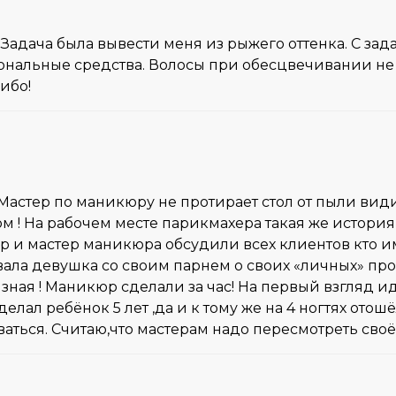
адача была вывести меня из рыжего оттенка. С зада
нальные средства. Волосы при обесцвечивании не 
ибо!
Мастер по маникюру не протирает стол от пыли вид
ом ! На рабочем месте парикмахера такая же история . 
р и мастер маникюра обсудили всех клиентов кто им
ивала девушка со своим парнем о своих «личных» пр
зная ! Маникюр сделали за час! На первый взгляд и
лал ребёнок 5 лет ,да и к тому же на 4 ногтях отош
ываться. Считаю,что мастерам надо пересмотреть сво