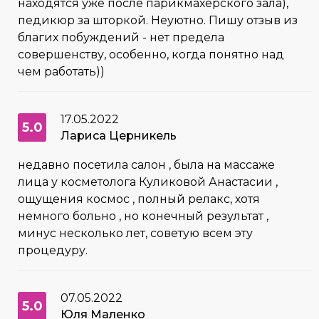
находятся уже после парикмахерского зала),
педикюр за шторкой. Неуютно. Пишу отзыв из
благих побуждений - нет предела
совершенству, особенно, когда понятно над
чем работать))
17.05.2022
5.0
Лариса Церникель
недавно посетила салон , была на массаже
лица у косметолога Куликовой Анастасии ,
ощущения космос , полный релакс, хотя
немного больно , но конечный результат ,
минус несколько лет, советую всем эту
процедуру.
07.05.2022
5.0
Юля Маленко