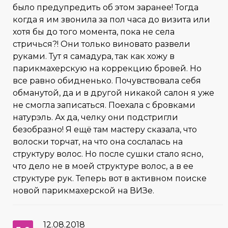
было предупредить об этом заранее! Тогда
когда я им звонила за пол часа до визита или
хотя бы до того момента, пока не села
стричься?! Они только виновато развели
руками. Тут я самадура, так как хожу в
парикмахерскую на коррекцию бровей. Но
все равно обидненько. Почувствовала себя
обманутой, да и в другой никакой салон я уже
не смогла записаться. Поехала с бровками
натурэль. Ах да, челку они подстригли
безобразно! Я ещё там мастеру сказала, что
волоски торчат, на что она сослалась на
структуру волос. Но после сушки стало ясно,
что дело не в моей структуре волос, а в ее
структуре рук. Теперь вот в активном поиске
новой парикмахерской на ВИЗе.
12.08.2018