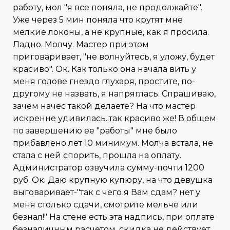
работу, мол "я все поняла, не продолжайте".
Уже через 5 мин поняла что крутят мне
мелкие локоны, а не крупные, как я просила.
Ладно. Молчу. Мастер при этом
приговаривает, "не волнуйтесь, я уложу, будет
красиво". Ок. Как только она начала вить у
меня голове гнездо глухаря, простите, по-
другому не назвать, я напряглась. Спрашиваю,
зачем начес такой делаете? На что мастер
искренне удивилась..так красиво же! В общем
по завершению ее "работы" мне было
прибавлено лет 10 минимум. Молча встала, не
стала с ней спорить, прошла на оплату.
Администратор озвучила сумму-почти 1200
руб. Ок. Даю крупную купюру, на что девушка
выговаривает-"так с чего я Вам сдам? нет у
меня столько сдачи, смотрите мельче или
безнал!" На стене есть эта надпись, при оплате
безналичным расчетом, скидка не действует.