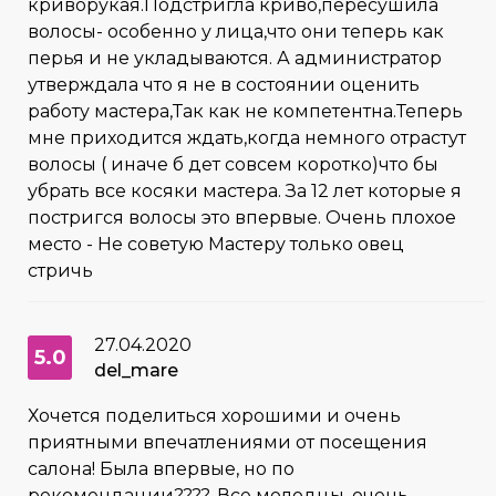
криворукая.Подстригла криво,пересушила
волосы- особенно у лица,что они теперь как
перья и не укладываются. А администратор
утверждала что я не в состоянии оценить
работу мастера,Так как не компетентна.Теперь
мне приходится ждать,когда немного отрастут
волосы ( иначе б дет совсем коротко)что бы
убрать все косяки мастера. За 12 лет которые я
постригся волосы это впервые. Очень плохое
место - Не советую Мастеру только овец
стричь
27.04.2020
5.0
del_mare
Хочется поделиться хорошими и очень
приятными впечатлениями от посещения
салона! Была впервые, но по
рекомендации????. Все молодцы, очень