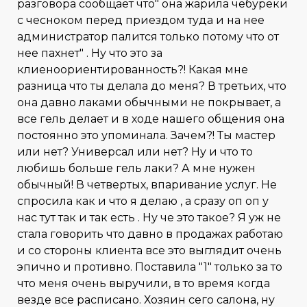
разговора сообщает что" она жарила чебуреки
с чесноком перед приездом туда и на нее
администратор палится только потому что от
нее пахнет" . Ну что это за
клиеноориентированность?! Какая мне
разница что ты делала до меня? В третьих, что
она давно лаками обычными не покрывает, а
все гель делает и в ходе нашего общения она
постоянно это упоминала. Зачем?! Ты мастер
или нет? Универсал или нет? Ну и что то
любишь больше гель лаки? А мне нужен
обычный! В четвертых, впаривание услуг. Не
спросила как и что я делаю , а сразу оп оп у
нас тут так и так есть . Ну че это такое? Я уж не
стала говорить что давно в продажах работаю
и со стороны клиента все это выглядит очень
эпично и противно. Поставила "1" только за то
что меня очень выручили, в то время когда
везде все расписано. Хозяин сего салона, ну