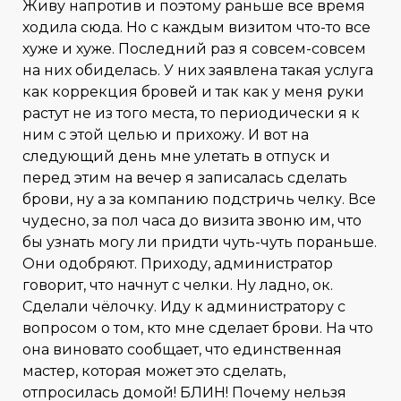
Живу напротив и поэтому раньше все время
ходила сюда. Но с каждым визитом что-то все
хуже и хуже. Последний раз я совсем-совсем
на них обиделась. У них заявлена такая услуга
как коррекция бровей и так как у меня руки
растут не из того места, то периодически я к
ним с этой целью и прихожу. И вот на
следующий день мне улетать в отпуск и
перед этим на вечер я записалась сделать
брови, ну а за компанию подстричь челку. Все
чудесно, за пол часа до визита звоню им, что
бы узнать могу ли придти чуть-чуть пораньше.
Они одобряют. Приходу, администратор
говорит, что начнут с челки. Ну ладно, ок.
Сделали чёлочку. Иду к администратору с
вопросом о том, кто мне сделает брови. На что
она виновато сообщает, что единственная
мастер, которая может это сделать,
отпросилась домой! БЛИН! Почему нельзя