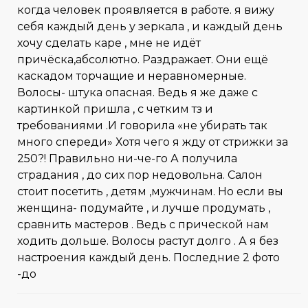
когда человек проявляется в работе. я вижу
себя каждый день у зеркала , и каждый день
хочу сделать каре , мне не идёт
причёска,абсолютно. Раздражает. Они ещё
каскадом торчащие и неравномерные.
Волосы- штука опасная. Ведь я же даже с
картинкой пришла , с четким тз и
требованиями .И говорила «не убирать так
много спереди» Хотя чего я жду от стрижки за
250?! Правильно ни-че-го А получила
страдания , до сих пор недовольна. Салон
стоит посетить , детям ,мужчинам. Но если вы
женщина- подумайте , и лучше продумать ,
сравнить мастеров . Ведь с прической нам
ходить дольше. Волосы растут долго . А я без
настроения каждый день. Последние 2 фото
-до