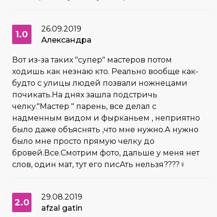
26.09.2019
1.0
Александра
Вот из-за таких "супер" мастеров потом
ходишь как незнаю кто. Реально вообще как-
будто с улицы людей позвали ножнецами
почикать.На днях зашла подстричь
челку."Мастер " парень, все делал с
надменным видом и фырканьем , неприятно
было даже объяснять ,что мне нужно.А нужно
было мне просто прямую челку до
бровей.Все.Смотрим фото, дальше у меня нет
слов, один мат, тут его писАть нельзя????‍♀️
29.08.2019
2.0
afzal gatin