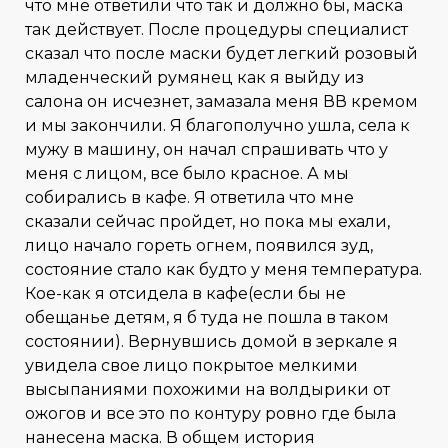
что мне ответили что так и должно бы, маска
так действует. После процедуры специалист
сказал что после маски будет легкий розовый
младенческий румянец как я выйду из
салона он исчезнет, замазала меня ВВ кремом
и мы закончили. Я благополучно ушла, села к
мужу в машину, он начал спрашивать что у
меня с лицом, все было красное. А мы
собирались в кафе. Я ответила что мне
сказали сейчас пройдет, но пока мы ехали,
лицо начало гореть огнем, появился зуд,
состояние стало как будто у меня температура.
Кое-как я отсидела в кафе(если бы не
обещанье детям, я б туда не пошла в таком
состоянии). Вернувшись домой в зеркале я
увидела свое лицо покрытое мелкими
высыпаниями похожими на волдырики от
ожогов и все это по контуру ровно где была
нанесена маска. В общем история