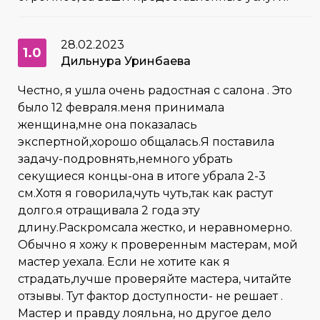
28.02.2023
1.0
Дильнура Уринбаева
Честно, я ушла очень радостная с салона . Это
было 12 февраля.меня принимала
женщина,мне она показалась
экспертной,хорошо общалась.Я поставила
задачу-подровнять,немного убрать
секущиеся концы-она в итоге убрала 2-3
см.Хотя я говорила,чуть чуть,так как растут
долго.я отращивала 2 года эту
длину.Раскромсала жестко, и неравномерно.
Обычно я хожу к проверенным мастерам, мой
мастер уехала. Если не хотите как я
страдать,лучше проверяйте мастера, читайте
отзывы. Тут фактор доступности- не решает .
Мастер и правду лояльна, но другое дело