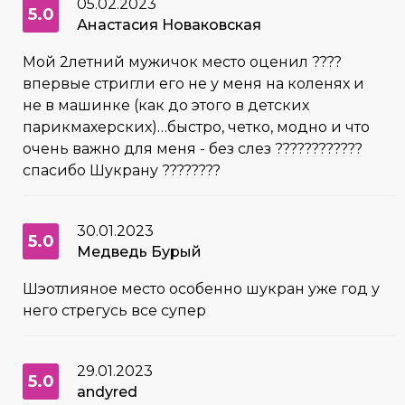
05.02.2023
5.0
Анастасия Новаковская
Мой 2летний мужичок место оценил ????
впервые стригли его не у меня на коленях и
не в машинке (как до этого в детских
парикмахерских)…быстро, четко, модно и что
очень важно для меня - без слез ????????????
спасибо Шукрану ????????
30.01.2023
5.0
Медведь Бурый
Шэотлияное место особенно шукран уже год у
него стрегусь все супер
29.01.2023
5.0
andyred