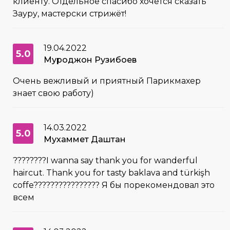
клиенту. Отдельное спасибо хочется сказать
Зауру, мастерски стрижёт!
19.04.2022
5.0
Муроджон Рузибоев
Очень вежливый и приятный Парикмахер
знает свою работу)
14.03.2022
5.0
Мухаммет Даштан
????????I wanna say thank you for wanderful
haircut. Thank you for tasty baklava and türkişh
coffe???????????????? Я бы порекомендовал это
всем