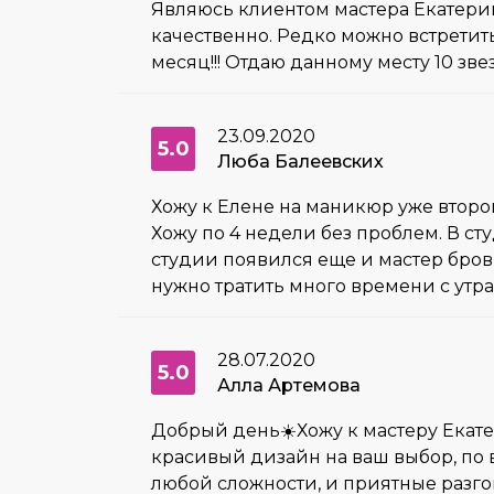
Являюсь клиентом мастера Екатерин
качественно. Редко можно встретит
месяц!!! Отдаю данному месту 10 зве
23.09.2020
5.0
Люба Балеевских
Хожу к Елене на маникюр уже второй
Хожу по 4 недели без проблем. В сту
студии появился еще и мастер брови
нужно тратить много времени с утра
28.07.2020
5.0
Алла Артемова
Добрый день☀️Хожу к мастеру Екате
красивый дизайн на ваш выбор, по
любой сложности, и приятные разго