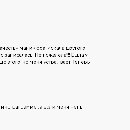
качеству маникюра, искала другого
 записалась. Не пожалела!!!! Была у
о этого, но меня устраивает. Теперь
инстраграмме , а если меня нет в