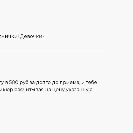
еснички! Девочки-
в 500 руб за долго до приема, и тебе
аникюр расчитывая на цену указанную