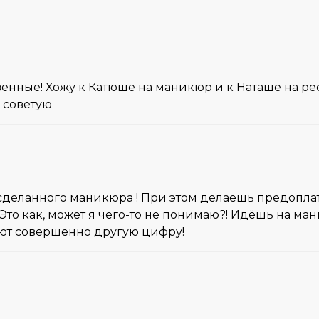
твенные! Хожу к Катюше на маникюр и к Наташе на р
 советую
еланного маникюра ! При этом делаешь предоплату 
! Это как, может я чего-то не понимаю?! Идёшь на м
вают совершенно другую цифру!