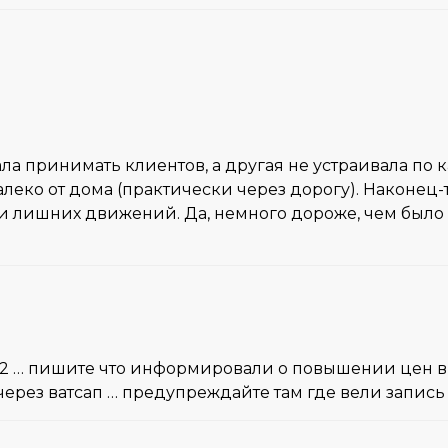
тала принимать клиентов, а другая не устраивала по 
алеко от дома (практически через дорогу). Наконец-то
ы и лишних движений. Да, немного дороже, чем было д
022 … пишите что информировали о повышении цен в 
через ватсап … предупреждайте там где вели запись