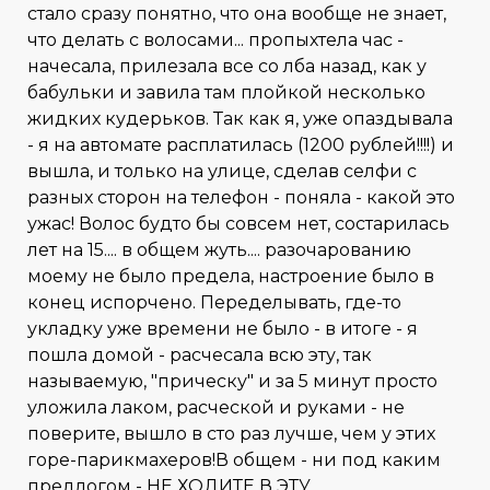
стало сразу понятно, что она вообще не знает,
что делать с волосами... пропыхтела час -
начесала, прилезала все со лба назад, как у
бабульки и завила там плойкой несколько
жидких кудерьков. Так как я, уже опаздывала
- я на автомате расплатилась (1200 рублей!!!!) и
вышла, и только на улице, сделав селфи с
разных сторон на телефон - поняла - какой это
ужас! Волос будто бы совсем нет, состарилась
лет на 15.... в общем жуть.... разочарованию
моему не было предела, настроение было в
конец испорчено. Переделывать, где-то
укладку уже времени не было - в итоге - я
пошла домой - расчесала всю эту, так
называемую, "прическу" и за 5 минут просто
уложила лаком, расческой и руками - не
поверите, вышло в сто раз лучше, чем у этих
горе-парикмахеров!В общем - ни под каким
предлогом - НЕ ХОДИТЕ В ЭТУ